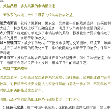
效。
、效益凸显：多方共赢的市场新生态
一新体系的构建，产生了显著的经济与社会效益。
消费者而言
：获得了更新鲜、更安全、品类更丰富的蔬菜选择，购买便利
大提升，特别是线上线下的融合服务，满足了快节奏都市生活的需求。
农户而言
：稳定的订单减少了市场波动的风险，标准化生产要求也推动了
技术的升级，有助于增加收入。
城市管理而言
：减少了传统模式下批发市场周边交通拥堵、环境卫生等问
，提升了城市管理的现代化水平。集约化配送也有助于平抑物价，保障市
应稳定。
产业而言
：推动了本地农产品流通产业的转型升级，催生了冷链物流、食
工、电商平台等相关产业的发展，形成了良性的市场生态。
、挑战与未来展望
管成效显著，公明蔬菜配送新体系的发展仍面临挑战，如初期建设与运营
较高、对极端天气或突发情况的应急保障能力需进一步加强、不同年龄层
对线上购买的接受度差异等。
明区乃至深圳的蔬菜配送体系有望朝着以下方向深化：
绿色化发展
：推广可循环包装箱，优化配送路线降低碳排放，建设更