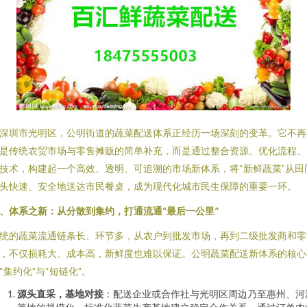
深圳市光明区，公明街道的蔬菜配送体系正经历一场深刻的变革。它不再
是传统农贸市场与零售摊贩的简单补充，而是通过整合资源、优化流程、
技术，构建起一个高效、透明、可追溯的市场新体系，将“新鲜蔬菜”从田
头快速、安全地送达市民餐桌，成为现代化城市民生保障的重要一环。
、体系之新：从分散到集约，打通流通“最后一公里”
统的蔬菜流通链条长、环节多，从农户到批发市场，再到二级批发商和零
，不仅损耗大、成本高，新鲜度也难以保证。公明蔬菜配送新体系的核心
“集约化”与“短链化”。
源头直采，基地对接
：配送企业或合作社与光明区周边乃至惠州、河