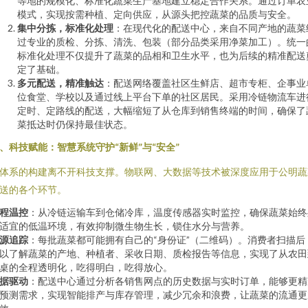
等地的规模化、标准化蔬菜生产基地建立稳定合作关系。通过订单农
模式，实现按需种植、定向供应，从源头把控蔬菜的品质与安全。
集中分拣，标准化处理
：在现代化的配送中心，来自不同产地的蔬菜
过专业的质检、分拣、清洗、包装（部分品类采用净菜加工）。统一
标准化处理不仅提升了蔬菜的品相和卫生水平，也为后续的精准配送
定了基础。
多元配送，精准触达
：配送网络覆盖社区生鲜店、超市专柜、企事业
位食堂、学校以及通过线上平台下单的社区居民。采用冷链物流车进
定时、定路线的配送，大幅缩短了从仓库到销售终端的时间，确保了
菜抵达时仍保持最佳状态。
、科技赋能：智慧系统守护“新鲜”与“安全”
体系的构建离不开科技支撑。物联网、大数据等技术被深度应用于公明蔬
送的各个环节。
程温控
：从冷链运输车到仓储冷库，温度传感器实时监控，确保蔬菜始终
适宜的低温环境，有效抑制微生物生长，锁住水分与营养。
源追踪
：每批蔬菜都可能拥有自己的“身份证”（二维码）。消费者扫描后
以了解蔬菜的产地、种植者、采收日期、质检报告等信息，实现了从农田
桌的全程透明化，吃得明白，吃得放心。
据驱动
：配送中心通过分析各销售网点的历史数据与实时订单，能够更精
预测需求，实现智能排产与库存管理，减少冗余和浪费，让蔬菜的流通更