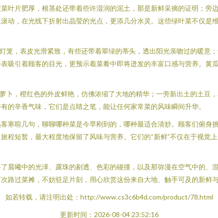
菠菜叶片肥厚，根茎处还带着些许湿润的泥土，那是新鲜采摘的证明；旁
上滚动，在光线下折射出晶莹的光点，更添几分水灵。这些绿叶菜不仅是
红灯笼，表皮光滑紧致，有些还带着翠绿的蒂头，透出阳光亲吻过的暖意
外表吸引着顾客的目光，更预示着菜肴中即将迸发的丰富口感与营养。黄
胡萝卜，橙红色的外皮鲜艳，仿佛浓缩了大地的精华；一旁新出土的土豆
特有的辛香气味，它们是点睛之笔，能让任何家常菜的风味瞬间升华。
熟客寒暄几句，聊聊哪种菜是今早刚到的，哪种最适合清炒。顾客们俯身
旅程短暂，最大程度地保留了风味与营养。它们的“新鲜”不仅在于视觉
格了晨曦中的光泽、露珠的剔透、色彩的碰撞，以及那弥漫在空气中的、
下次路过菜摊，不妨驻足片刻，用心欣赏这份来自大地、触手可及的新鲜
如若转载，请注明出处：http://www.cs3c6b4d.com/product/78.html
更新时间：2026-08-04 23:52:16