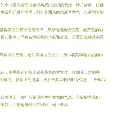
边的小白菜则呈现出嫩绿与奶白交织的色泽，叶片舒展，仿佛
维生素和纤维的宝库，那扑鼻而来的清新草香气，也瞬间唤醒
；紫得发亮的茄子泛着光泽，身形饱满曲线优美；嫩黄色的彩
瓜顶花带刺，浑身布满细密的小刺和露珠，是夏日凉拌菜的灵
，表皮薄而光滑，还沾着湿润的泥土，预示着其粉糯香甜的内
挑选，用手指轻轻按压感受蔬菜的紧实度，嗅闻其天然的香
上的鲜亮、触觉上的脆嫩，更在于其承载的时令信息——告诉我
混合着泥土、植叶与希望的生机勃勃的气息。它提醒着我们，
与美好，并把这份鲜活带回家，端上餐桌。