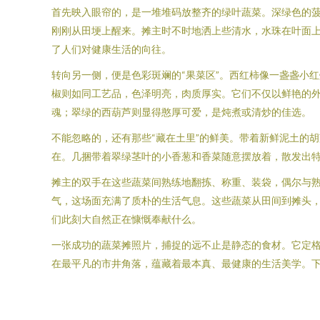
首先映入眼帘的，是一堆堆码放整齐的绿叶蔬菜。深绿色的
刚刚从田埂上醒来。摊主时不时地洒上些清水，水珠在叶面
了人们对健康生活的向往。
转向另一侧，便是色彩斑斓的“果菜区”。西红柿像一盏盏小
椒则如同工艺品，色泽明亮，肉质厚实。它们不仅以鲜艳的
魂；翠绿的西葫芦则显得憨厚可爱，是炖煮或清炒的佳选。
不能忽略的，还有那些“藏在土里”的鲜美。带着新鲜泥土的
在。几捆带着翠绿茎叶的小香葱和香菜随意摆放着，散发出
摊主的双手在这些蔬菜间熟练地翻拣、称重、装袋，偶尔与
气，这场面充满了质朴的生活气息。这些蔬菜从田间到摊头，
们此刻大自然正在慷慨奉献什么。
一张成功的蔬菜摊照片，捕捉的远不止是静态的食材。它定
在最平凡的市井角落，蕴藏着最本真、最健康的生活美学。