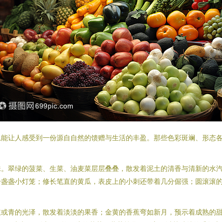
总能让人感受到一份源自自然的馈赠与生活的丰盈。那些色彩斑斓、形态
珠。翠绿的菠菜、生菜、油麦菜层层叠叠，散发着泥土的清香与清新的水
一盏盏小灯笼；修长笔直的黄瓜，表皮上的小刺还带着几分倔强；圆滚滚
红或青的光泽，散发着淡淡的果香；金黄的香蕉弯如新月，预示着成熟的