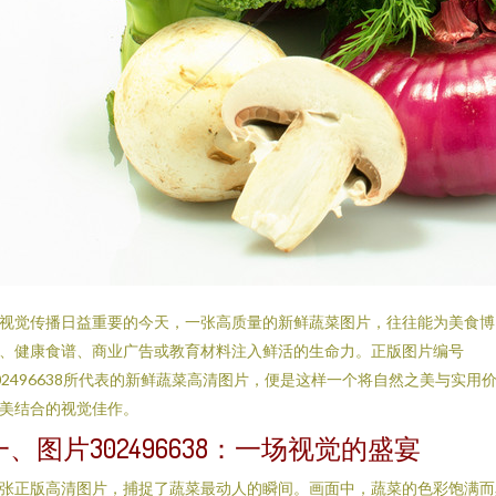
视觉传播日益重要的今天，一张高质量的新鲜蔬菜图片，往往能为美食博
、健康食谱、商业广告或教育材料注入鲜活的生命力。正版图片编号
02496638所代表的新鲜蔬菜高清图片，便是这样一个将自然之美与实用
美结合的视觉佳作。
一、图片302496638：一场视觉的盛宴
张正版高清图片，捕捉了蔬菜最动人的瞬间。画面中，蔬菜的色彩饱满而