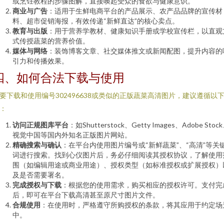
或烹饪教程的步骤图解，直接唤起受众的食欲与健康意识。
商业与广告
：适用于生鲜电商平台的产品展示、农产品品牌的宣传材
料、超市促销海报，有效传递“新鲜直达”的核心卖点。
教育与出版
：用于营养学教材、健康知识手册或学校宣传栏，以直观
式传授蔬菜的营养价值。
媒体与网络
：装饰博客文章、社交媒体推文或新闻配图，提升内容的
引力和传播效果。
四、如何合法下载与使用
要下载和使用编号302496638或类似的正版蔬菜高清图片，建议遵循以
：
访问正规图库平台
：如Shutterstock、Getty Images、Adobe Stoc
视觉中国等国内外知名正版图片网站。
精确搜索与确认
：在平台内使用图片编号或“新鲜蔬菜”、“高清”等关
词进行搜索。找到心仪图片后，务必仔细阅读其授权协议，了解使用
围（如编辑用途或商业用途）、授权类型（如标准授权或扩展授权）
及是否需要署名。
完成授权与下载
：根据您的使用需求，购买相应的授权许可。支付完
后，即可在平台下载高清甚至原尺寸图片文件。
合规使用
：在使用时，严格遵守所购授权的条款，将其应用于约定场
中。