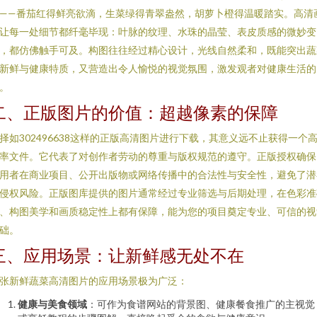
——番茄红得鲜亮欲滴，生菜绿得青翠盎然，胡萝卜橙得温暖踏实。高清
让每一处细节都纤毫毕现：叶脉的纹理、水珠的晶莹、表皮质感的微妙变
，都仿佛触手可及。构图往往经过精心设计，光线自然柔和，既能突出蔬
新鲜与健康特质，又营造出令人愉悦的视觉氛围，激发观者对健康生活的
。
二、正版图片的价值：超越像素的保障
择如302496638这样的正版高清图片进行下载，其意义远不止获得一个
率文件。它代表了对创作者劳动的尊重与版权规范的遵守。正版授权确保
用者在商业项目、公开出版物或网络传播中的合法性与安全性，避免了潜
侵权风险。正版图库提供的图片通常经过专业筛选与后期处理，在色彩准
、构图美学和画质稳定性上都有保障，能为您的项目奠定专业、可信的视
础。
三、应用场景：让新鲜感无处不在
张新鲜蔬菜高清图片的应用场景极为广泛：
健康与美食领域
：可作为食谱网站的背景图、健康餐食推广的主视觉