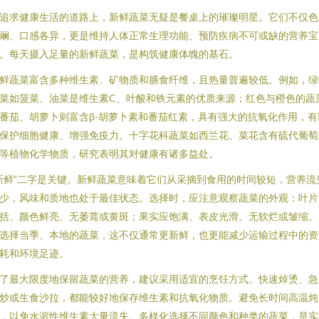
追求健康生活的道路上，新鲜蔬菜无疑是餐桌上的璀璨明星。它们不仅色
斓、口感各异，更是维持人体正常生理功能、预防疾病不可或缺的营养宝
。每天摄入足量的新鲜蔬菜，是构筑健康体魄的基石。
鲜蔬菜富含多种维生素、矿物质和膳食纤维，且热量普遍较低。例如，绿
菜如菠菜、油菜是维生素C、叶酸和铁元素的优质来源；红色与橙色的蔬
番茄、胡萝卜则富含β-胡萝卜素和番茄红素，具有强大的抗氧化作用，有
保护细胞健康、增强免疫力。十字花科蔬菜如西兰花、菜花含有硫代葡萄
等植物化学物质，研究表明其对健康有诸多益处。
新鲜”二字是关键。新鲜蔬菜意味着它们从采摘到食用的时间较短，营养流
少，风味和质地也处于最佳状态。选择时，应注意观察蔬菜的外观：叶片
括、颜色鲜亮、无萎蔫或黄斑；果实应饱满、表皮光滑、无软烂或皱缩。
选择当季、本地的蔬菜，这不仅通常更新鲜，也更能减少运输过程中的资
耗和环境足迹。
了最大限度地保留蔬菜的营养，建议采用适宜的烹饪方式。快速焯烫、急
炒或生食沙拉，都能较好地保存维生素和抗氧化物质。避免长时间高温炖
，以免水溶性维生素大量流失。多样化选择不同颜色和种类的蔬菜，是实